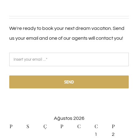
We're ready to book your next dream vacation. Send
us your email and one of our agents will contact you!
SEND
Ağustos 2026
P
S
Ç
P
C
C
P
1
2