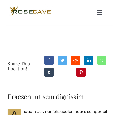
Skip
to
Toggle
content
Naviga
HOME
ROOMS
Share This
GALLERY
Location!
ACTIVITIES
Praesent ut sem dignissim
CONTACT
liquam pulvinar felis auctor mauris semper, sit