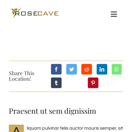
Skip
to
Toggle
content
Naviga
HOME
ROOMS
Share This
GALLERY
Location!
ACTIVITIES
Praesent ut sem dignissim
CONTACT
liquam pulvinar felis auctor mauris semper, sit