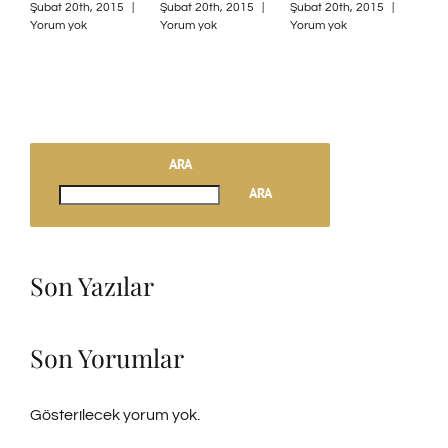
Şubat 20th, 2015
|
Şubat 20th, 2015
|
Şubat 20th, 2015
|
Mayı
Yorum yok
Yorum yok
Yorum yok
Yoru
ARA
ARA
Son Yazılar
Son Yorumlar
Gösterilecek yorum yok.