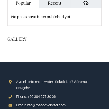
Comment
Popular
Recent
No posts have been published yet.
GALLERY
Aydınlı-orta mah. Aydınlı Sokak No:7 Göreme-
Nevşehir
Phone: +90 384 271 30 06
Email: info@rosecavehotel.com