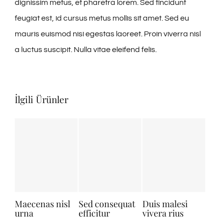
dignissim metus, et pharetra lorem. Sed tincidunt
feugiat est, id cursus metus mollis sit amet. Sed eu
mauris euismod nisi egestas laoreet. Proin viverra nisl
a luctus suscipit. Nulla vitae eleifend felis.
İlgili Ürünler
Maecenas nisl
Sed consequat
Duis malesi
Sed
urna
efficitur
vivera rius
per